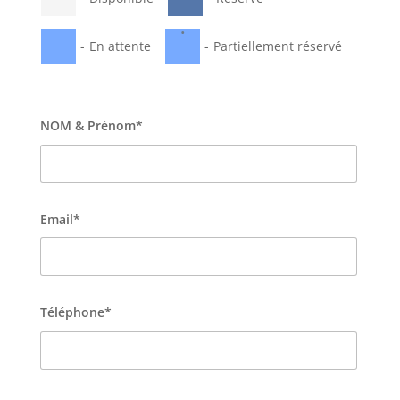
·
-
En attente
-
Partiellement réservé
NOM & Prénom*
Email*
Téléphone*