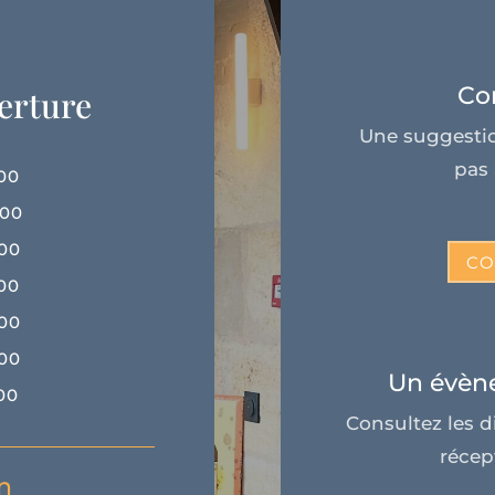
Co
erture
Une suggestio
pas 
:00
:00
:00
CO
:00
:00
:00
Un évène
:00
Consultez les d
récep
n