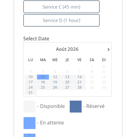
Service C (45 min)
Service D (1 hour)
Select Date
›
Août
2026
LU
MA
ME
JE
VE
SA
DI
1
2
3
4
5
6
7
8
9
·
10
11
12
13
14
15
16
17
18
19
20
21
22
23
24
25
26
27
28
29
30
31
-
Disponible
-
Réservé
-
En attente
·